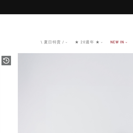
\ 夏日特賣 /
★ 20週年 ★
NEW IN