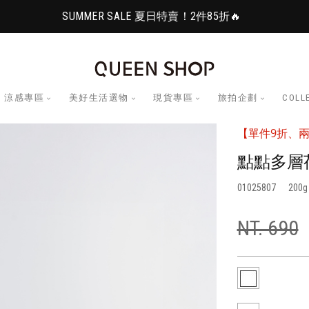
SUMMER SALE 夏日特賣！2件85折🔥
涼感專區
美好生活選物
現貨專區
旅拍企劃
COLL
【單件9折、兩
點點多層
01025807
200
NT. 690