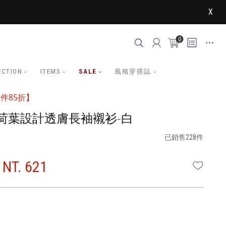
X
0
ECTION
ITEMS
SALE
風格穿搭誌
件85折】
荷葉設計透膚長袖襯衫-白
已銷售228件
NT. 621
WISHLI