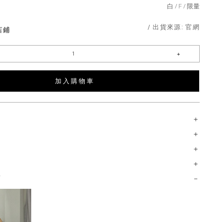
白
F
限量
/ 出貨來源:
官網
店鋪
加 入 購 物 車
薦