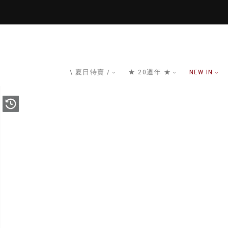
\ 夏日特賣 /
★ 20週年 ★
NEW IN