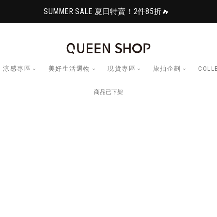
SUMMER SALE 夏日特賣！2件85折🔥
涼感專區
美好生活選物
現貨專區
旅拍企劃
COLL
商品已下架