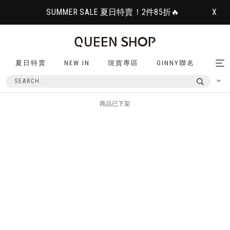
SUMMER SALE 夏日特賣！2件85折🔥
X
夏日特賣
NEW IN
現貨專區
GINNY聯名
Tog
nav
商品已下架