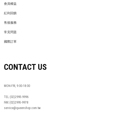
會員權益
MEMBER
紅利回饋
REWARDS POINTS
售後服務
RETURN POLICY
常見問題
FAQ
國際訂單
OVERSEAS ORDERS
CONTACT US
MON-FRI, 9:00-18:00
TEL:(02)2995-9996
FAX:(02)2995-9978
service@queenshop.com.tw