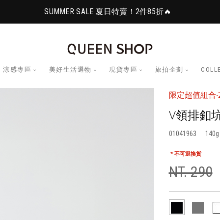
SUMMER SALE 夏日特賣！2件85折🔥
涼感專區
美好生活選物
現貨專區
旅拍企劃
COLL
限定超值組合‧2
V領排釦坑
01041963
140
* 不可退換貨
NT. 290