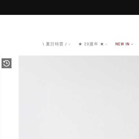
\ 夏日特賣 /
★ 20週年 ★
NEW IN