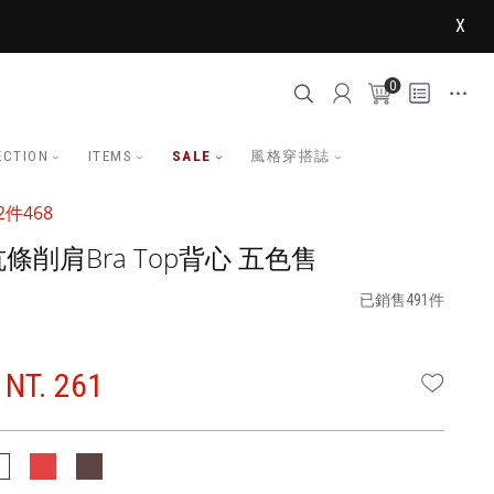
X
0
ECTION
ITEMS
SALE
風格穿搭誌
件468
條削肩Bra Top背心 五色售
已銷售491件
NT. 261
WISHLI