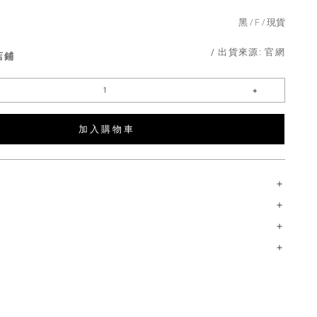
黑
F
現貨
/ 出貨來源:
官網
店鋪
加 入 購 物 車