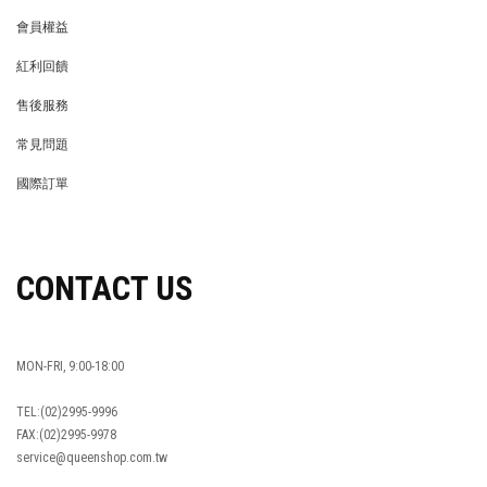
會員權益
MEMBER
紅利回饋
REWARDS POINTS
售後服務
RETURN POLICY
常見問題
FAQ
國際訂單
OVERSEAS ORDERS
CONTACT US
MON-FRI, 9:00-18:00
TEL:(02)2995-9996
FAX:(02)2995-9978
service@queenshop.com.tw