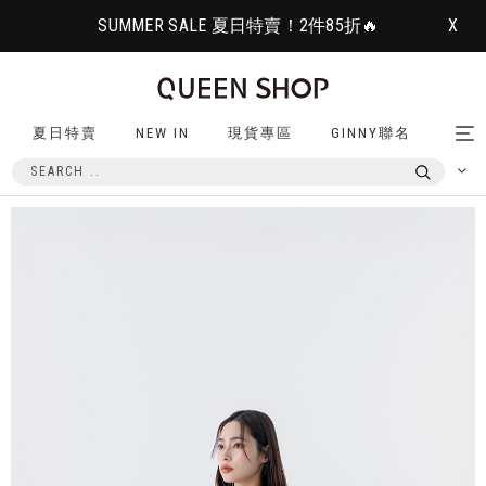
SUMMER SALE 夏日特賣！2件85折🔥
X
夏日特賣
NEW IN
現貨專區
GINNY聯名
Tog
nav