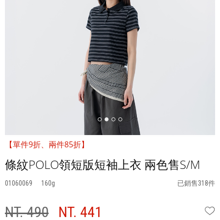
【單件9折、兩件85折】
條紋POLO領短版短袖上衣 兩色售S/M
01060069
160
已銷售318件
NT. 490
NT. 441
W