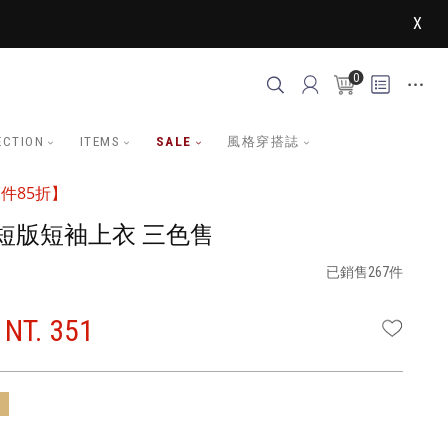
X
0
ECTION
ITEMS
SALE
風格穿搭誌
件85折】
短版短袖上衣 三色售
已銷售267件
NT. 351
WISHLI