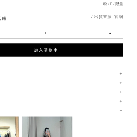
粉
F
限量
/ 出貨來源:
官網
店鋪
加 入 購 物 車
薦