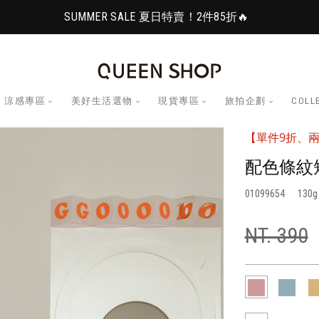
SUMMER SALE 夏日特賣！2件85折🔥
涼感專區
美好生活選物
現貨專區
旅拍企劃
COLL
【單件9折、兩
配色條紋
01099654
130
NT. 390