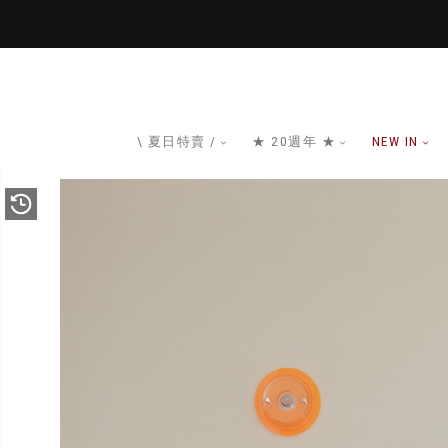
\ 夏日特賣 /
★ 20週年 ★
NEW IN