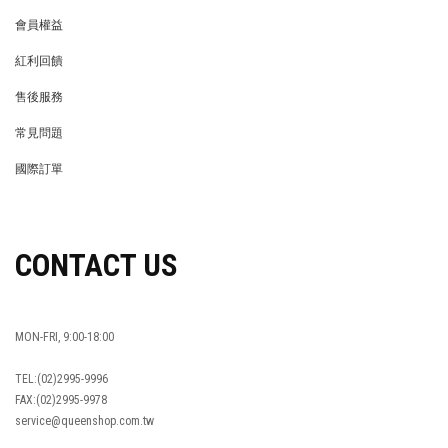
會員權益
MEMBER
紅利回饋
REWARDS POINTS
售後服務
RETURN POLICY
常見問題
FAQ
國際訂單
OVERSEAS ORDERS
CONTACT US
MON-FRI, 9:00-18:00
TEL:(02)2995-9996
FAX:(02)2995-9978
service@queenshop.com.tw