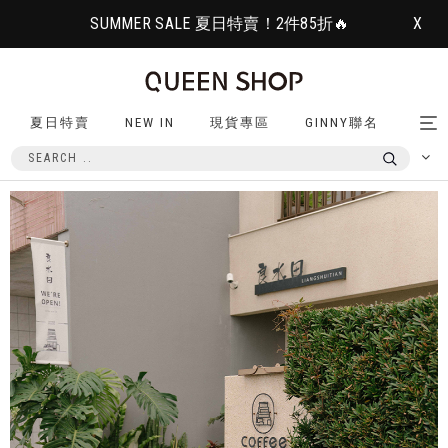
SUMMER SALE 夏日特賣！2件85折🔥
X
夏日特賣
NEW IN
現貨專區
GINNY聯名
Tog
nav