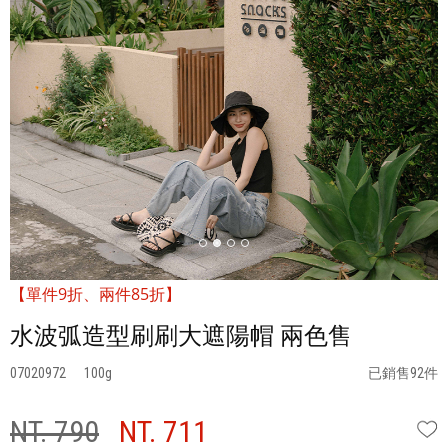
【單件9折、兩件85折】
水波弧造型刷刷大遮陽帽 兩色售
07020972
100
已銷售92件
NT. 790
NT. 711
W