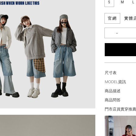
S
M
L
官網
實體
尺寸表
MODEL資訊
商品描述
商品問答
門市店員實穿推