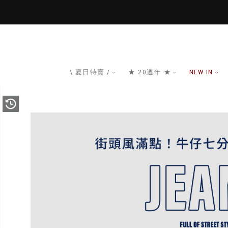
\ 夏日特賣 /
★ 20週年 ★
NEW IN