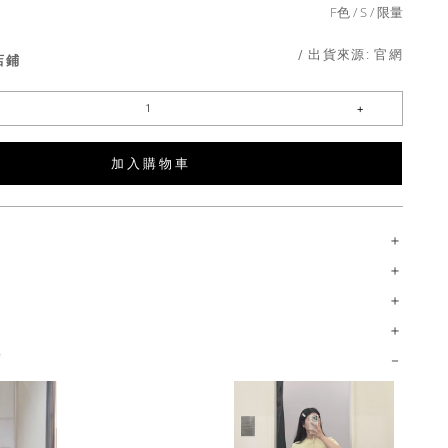
F色
S
限量
/ 出貨來源:
官網
店鋪
加 入 購 物 車
薦