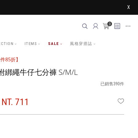
X
0
ECTION
ITEMS
SALE
風格穿搭誌
件85折】
綁繩牛仔七分褲 S/M/L
已銷售390件
NT. 711
WISHLI