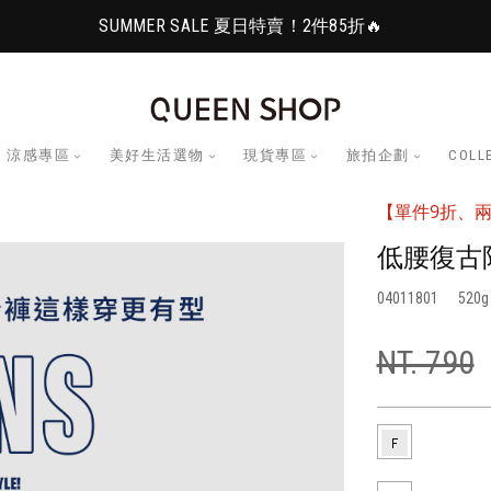
SUMMER SALE 夏日特賣！2件85折🔥
涼感專區
美好生活選物
現貨專區
旅拍企劃
COLL
【單件9折、兩
低腰復古附
04011801
520
NT. 790