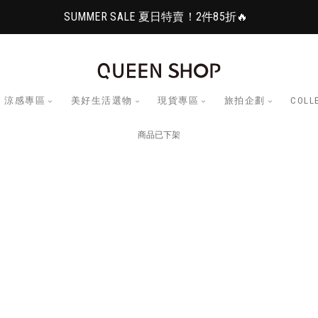
SUMMER SALE 夏日特賣！2件85折🔥
涼感專區
美好生活選物
現貨專區
旅拍企劃
COLL
商品已下架