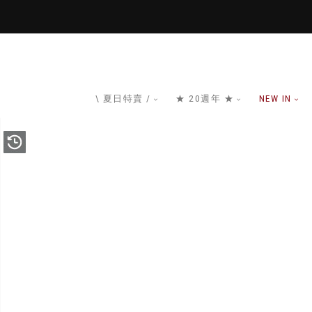
\ 夏日特賣 /
★ 20週年 ★
NEW IN