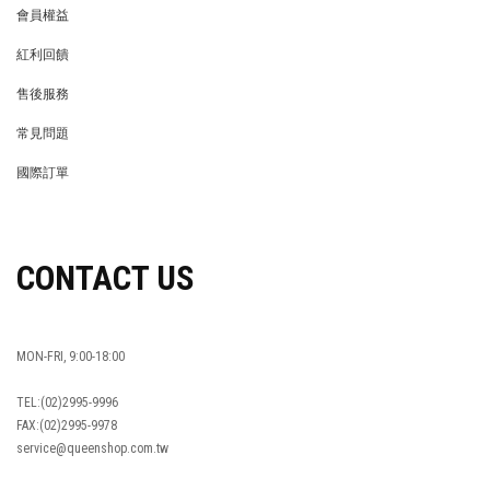
會員權益
MEMBER
紅利回饋
REWARDS POINTS
售後服務
RETURN POLICY
常見問題
FAQ
國際訂單
OVERSEAS ORDERS
CONTACT US
MON-FRI, 9:00-18:00
TEL:(02)2995-9996
FAX:(02)2995-9978
service@queenshop.com.tw