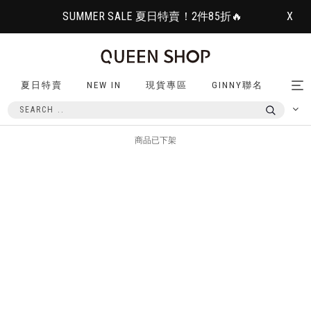
SUMMER SALE 夏日特賣！2件85折🔥
X
夏日特賣
NEW IN
現貨專區
GINNY聯名
Tog
nav
商品已下架