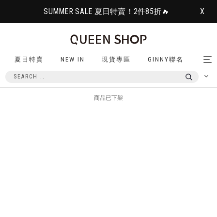
SUMMER SALE 夏日特賣！2件85折🔥
X
夏日特賣
NEW IN
現貨專區
GINNY聯名
Tog
nav
商品已下架