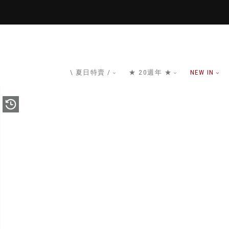
\ 夏日特賣 /
★ 20週年 ★
NEW IN