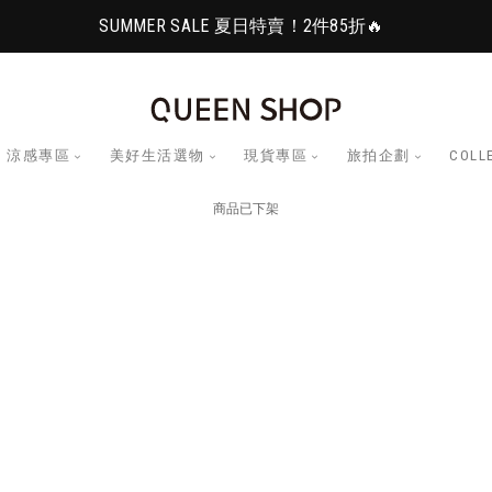
SUMMER SALE 夏日特賣！2件85折🔥
涼感專區
美好生活選物
現貨專區
旅拍企劃
COLL
商品已下架