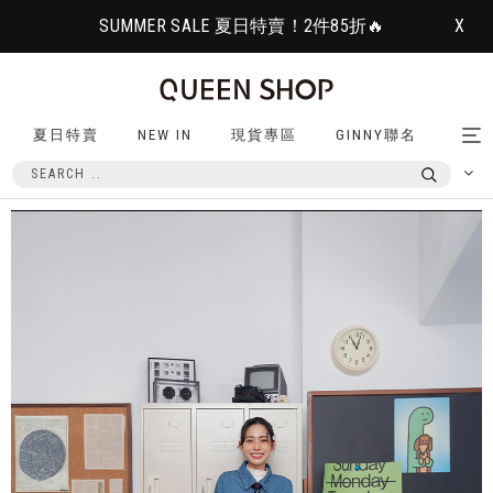
SUMMER SALE 夏日特賣！2件85折🔥
X
夏日特賣
NEW IN
現貨專區
GINNY聯名
Tog
nav