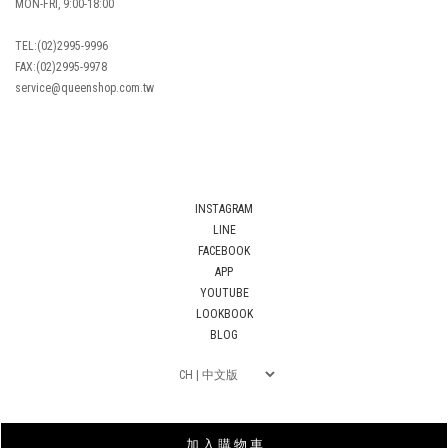
MON-FRI, 9:00-18:00
TEL:(02)2995-9996
FAX:(02)2995-9978
service@queenshop.com.tw
INSTAGRAM
LINE
FACEBOOK
APP
YOUTUBE
LOOKBOOK
BLOG
加 入 購 物 車