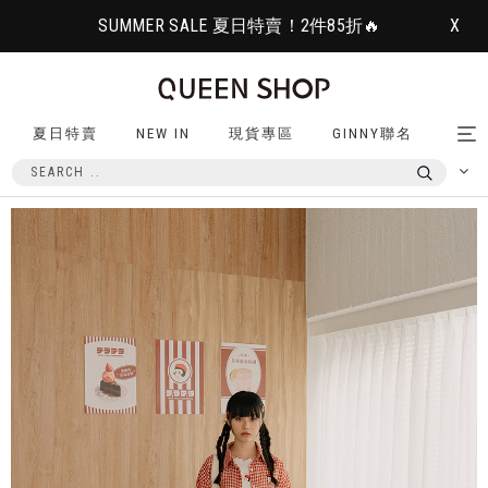
SUMMER SALE 夏日特賣！2件85折🔥
X
夏日特賣
NEW IN
現貨專區
GINNY聯名
Tog
nav