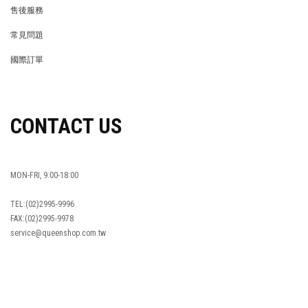
REWARDS POINTS
售後服務
RETURN POLICY
常見問題
FAQ
國際訂單
OVERSEAS ORDERS
CONTACT US
MON-FRI, 9:00-18:00
TEL:(02)2995-9996
FAX:(02)2995-9978
service@queenshop.com.tw