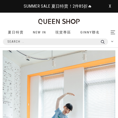
SUMMER SALE 夏日特賣！2件85折🔥
X
夏日特賣
NEW IN
現貨專區
GINNY聯名
Tog
nav