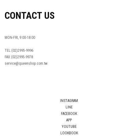
CONTACT US
MON-FRI, 9:00-18:00
TEL:(02)2995-9996
FAX:(02)2995-9978
service@queenshop.com.tw
INSTAGRAM
LINE
FACEBOOK
APP
YOUTUBE
LOOKBOOK