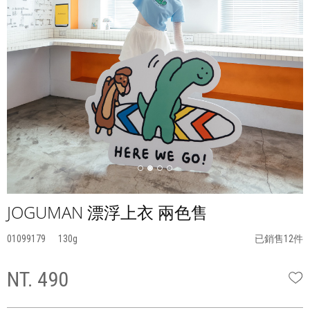
JOGUMAN 漂浮上衣 兩色售
01099179
130
已銷售12件
NT. 490
W