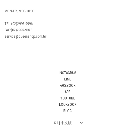
MON-FRI, 9:00-18:00
TEL:(02)2995-9996
FAX:(02)2995-9978
service@queenshop.com.tw
INSTAGRAM
LINE
FACEBOOK
APP
YOUTUBE
LOOKBOOK
BLOG