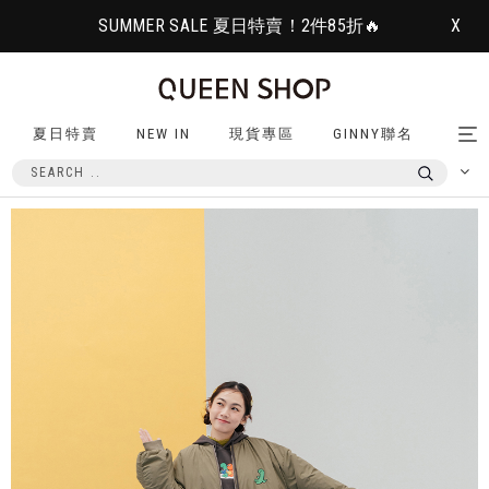
SUMMER SALE 夏日特賣！2件85折🔥
X
夏日特賣
NEW IN
現貨專區
GINNY聯名
Tog
nav