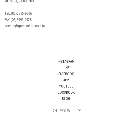
MON-FRI, 9:00-18:00
TEL:(02)2995-9996
FAX:(02)2995-9978
service@queenshop.com.tw
INSTAGRAM
LINE
FACEBOOK
APP
YOUTUBE
LOOKBOOK
BLOG