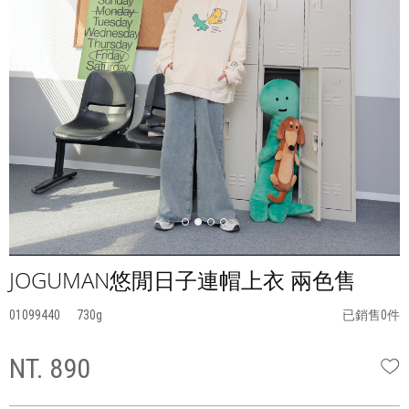
JOGUMAN悠閒日子連帽上衣 兩色售
01099440
730
已銷售0件
NT. 890
W