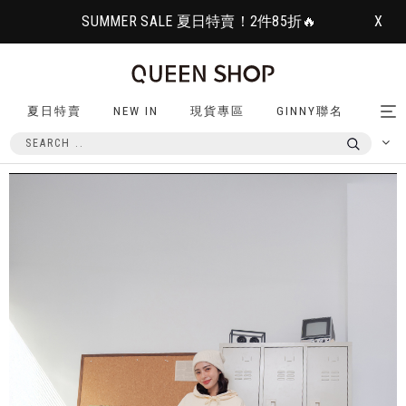
SUMMER SALE 夏日特賣！2件85折🔥
X
夏日特賣
NEW IN
現貨專區
GINNY聯名
Tog
nav