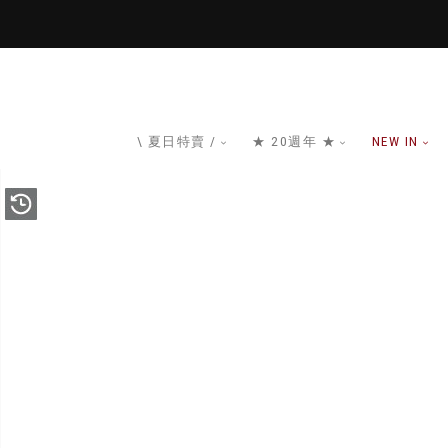
\ 夏日特賣 /
★ 20週年 ★
NEW IN