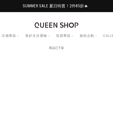
SUMMER SALE 夏日特賣！2件85折🔥
涼感專區
美好生活選物
現貨專區
旅拍企劃
COLL
商品已下架