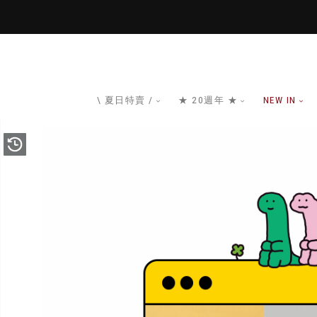
\ 夏日特賣 /
★ 20週年 ★
NEW IN