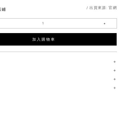
/ 出貨來源:
官網
店鋪
加 入 購 物 車