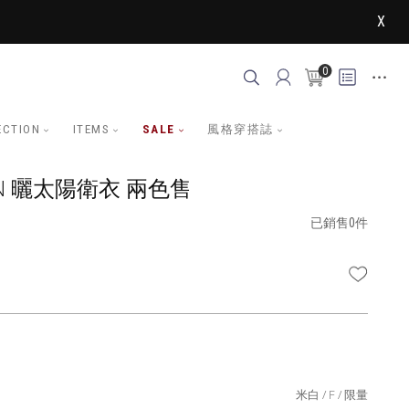
X
0
ECTION
ITEMS
SALE
風格穿搭誌
AN 曬太陽衛衣 兩色售
已銷售0件
WISHLI
米白
F
限量