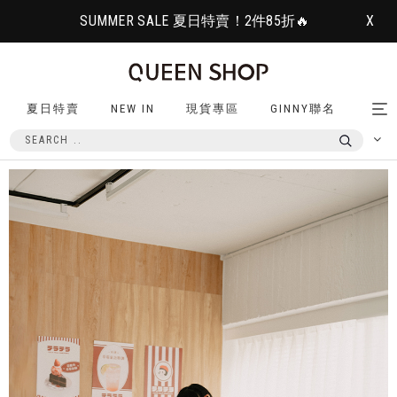
SUMMER SALE 夏日特賣！2件85折🔥
X
夏日特賣
NEW IN
現貨專區
GINNY聯名
Tog
nav