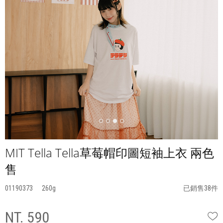
MIT Tella Tella草莓帽印圖短袖上衣 兩色
售
01190373
260
已銷售38件
NT. 590
W