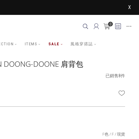
X
0
ECTION
ITEMS
SALE
風格穿搭誌
N DOONG-DOONE 肩背包
已銷售8件
WISHLI
F色
F
現貨