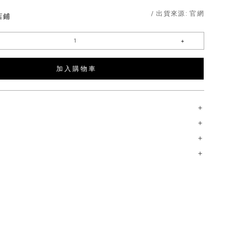
/ 出貨來源:
官網
店鋪
加 入 購 物 車