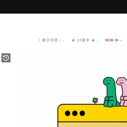
\ 夏日特賣 /
★ 20週年 ★
NEW IN