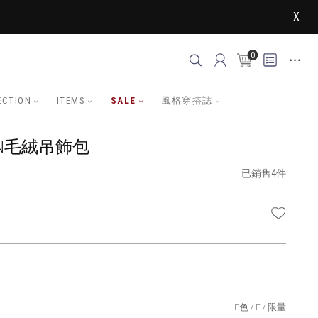
X
0
ECTION
ITEMS
SALE
風格穿搭誌
AN毛絨吊飾包
已銷售4件
WISHLI
F色
F
限量