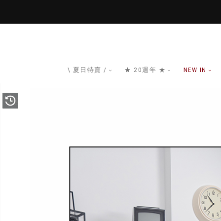
\ 夏日特賣 /
★ 20週年 ★
NEW IN