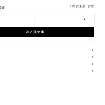
/ 出貨來源:
官網
店鋪
加 入 購 物 車