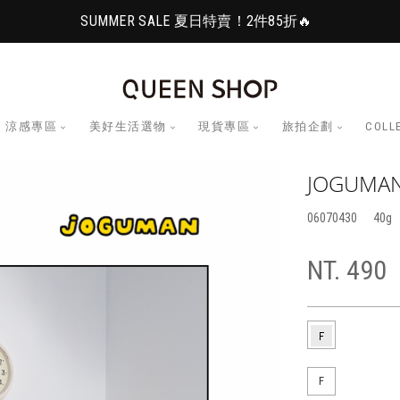
SUMMER SALE 夏日特賣！2件85折🔥
涼感專區
美好生活選物
現貨專區
旅拍企劃
COLL
JOGUM
06070430
40
NT. 490
F