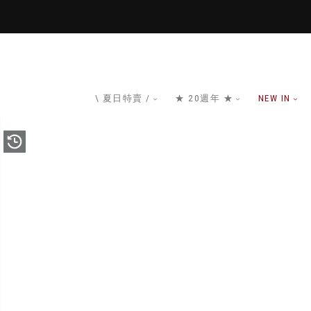
\ 夏日特賣 /
★ 20週年 ★
NEW IN