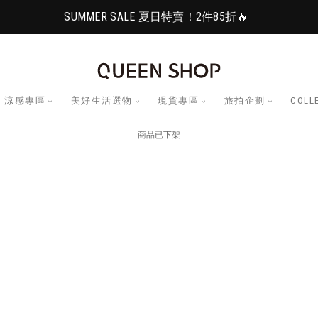
SUMMER SALE 夏日特賣！2件85折🔥
涼感專區
美好生活選物
現貨專區
旅拍企劃
COLL
商品已下架