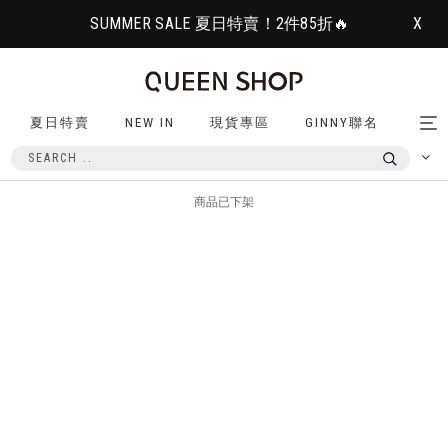
SUMMER SALE 夏日特賣！2件85折🔥
X
夏日特賣
NEW IN
現貨專區
GINNY聯名
Tog
nav
商品已下架