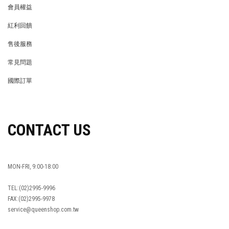
會員權益
MEMBER
紅利回饋
REWARDS POINTS
售後服務
RETURN POLICY
常見問題
FAQ
國際訂單
OVERSEAS ORDERS
CONTACT US
MON-FRI, 9:00-18:00
TEL:(02)2995-9996
FAX:(02)2995-9978
service@queenshop.com.tw