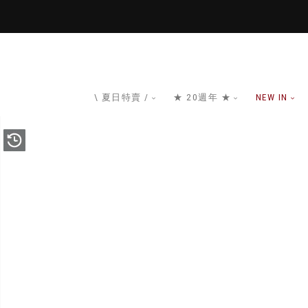
\ 夏日特賣 /
★ 20週年 ★
NEW IN