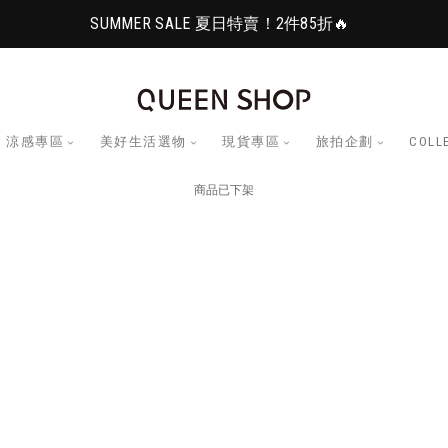
SUMMER SALE 夏日特賣！2件85折🔥
涼感專區
美好生活選物
現貨專區
旅拍企劃
COLL
商品已下架