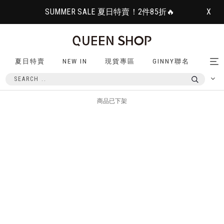
SUMMER SALE 夏日特賣！2件85折🔥
X
夏日特賣
NEW IN
現貨專區
GINNY聯名
Tog
nav
商品已下架