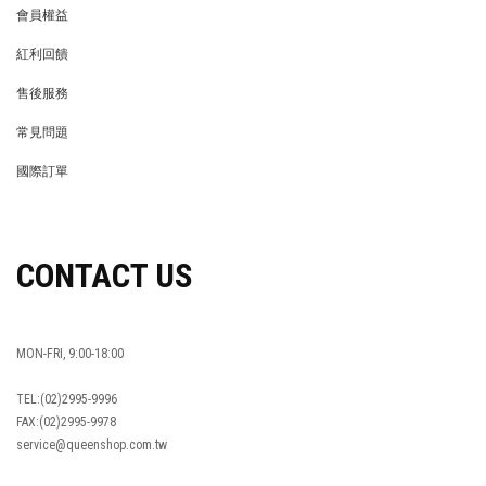
會員權益
MEMBER
紅利回饋
REWARDS POINTS
售後服務
RETURN POLICY
常見問題
FAQ
國際訂單
OVERSEAS ORDERS
CONTACT US
MON-FRI, 9:00-18:00
TEL:(02)2995-9996
FAX:(02)2995-9978
service@queenshop.com.tw