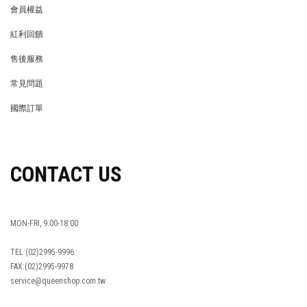
會員權益
MEMBER
紅利回饋
REWARDS POINTS
售後服務
RETURN POLICY
常見問題
FAQ
國際訂單
OVERSEAS ORDERS
CONTACT US
MON-FRI, 9:00-18:00
TEL:(02)2995-9996
FAX:(02)2995-9978
service@queenshop.com.tw