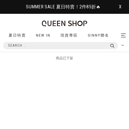
SUMMER SALE 夏日特賣！2件85折🔥
X
夏日特賣
NEW IN
現貨專區
GINNY聯名
Tog
nav
商品已下架