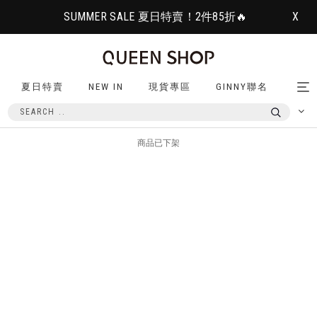
SUMMER SALE 夏日特賣！2件85折🔥
X
夏日特賣
NEW IN
現貨專區
GINNY聯名
Tog
nav
商品已下架