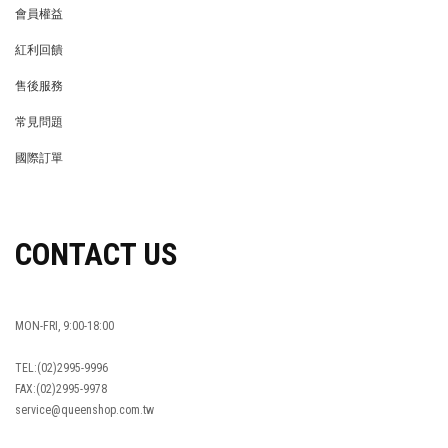
會員權益
MEMBER
紅利回饋
REWARDS POINTS
售後服務
RETURN POLICY
常見問題
FAQ
國際訂單
OVERSEAS ORDERS
CONTACT US
MON-FRI, 9:00-18:00
TEL:(02)2995-9996
FAX:(02)2995-9978
service@queenshop.com.tw