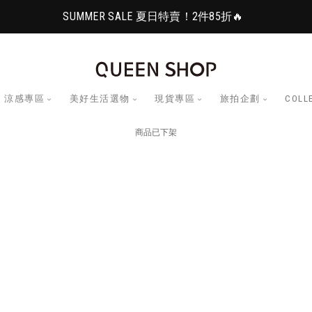
SUMMER SALE 夏日特賣！2件85折🔥
涼感專區
美好生活選物
現貨專區
旅拍企劃
COLL
商品已下架