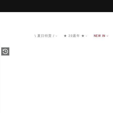
\ 夏日特賣 /
★ 20週年 ★
NEW IN