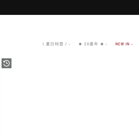
\ 夏日特賣 /
★ 20週年 ★
NEW IN