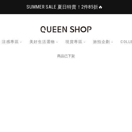
SUMMER SALE 夏日特賣！2件85折🔥
涼感專區
美好生活選物
現貨專區
旅拍企劃
COLL
商品已下架