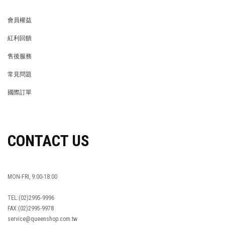
會員權益
MEMBER
紅利回饋
REWARDS POINTS
售後服務
RETURN POLICY
常見問題
FAQ
國際訂單
OVERSEAS ORDERS
CONTACT US
MON-FRI, 9:00-18:00
TEL:(02)2995-9996
FAX:(02)2995-9978
service@queenshop.com.tw