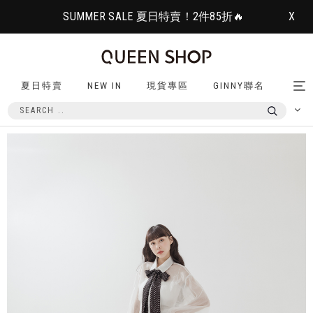
SUMMER SALE 夏日特賣！2件85折🔥
X
夏日特賣
NEW IN
現貨專區
GINNY聯名
Tog
nav