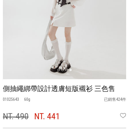
側抽繩綁帶設計透膚短版襯衫 三色售
01025643
60
已銷售424件
NT. 490
NT. 441
W