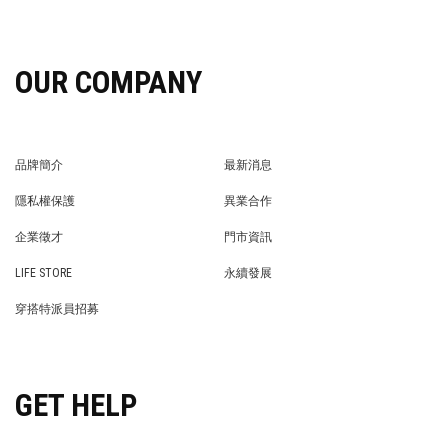
OUR COMPANY
品牌簡介
最新消息
BRAND STORY
NEWS
隱私權保護
異業合作
PRIVACY POLICY
BRAND COOPERATION
企業徵才
門市資訊
WE’RE HIRING!
STORE
LIFE STORE
永續發展
LIFE STORE
永續發展
穿搭特派員招募
穿搭特派員招募
GET HELP