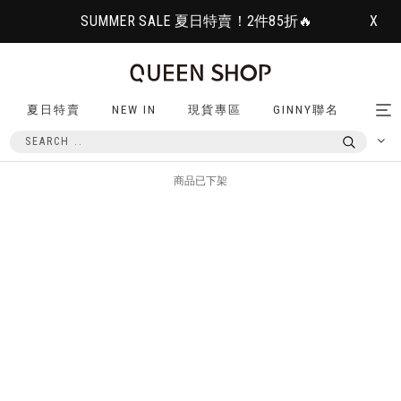
SUMMER SALE 夏日特賣！2件85折🔥
X
夏日特賣
NEW IN
現貨專區
GINNY聯名
Tog
nav
商品已下架