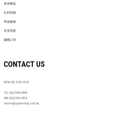
會員權益
MEMBER
紅利回饋
REWARDS POINTS
售後服務
RETURN POLICY
常見問題
FAQ
國際訂單
OVERSEAS ORDERS
CONTACT US
MON-FRI, 9:00-18:00
TEL:(02)2995-9996
FAX:(02)2995-9978
service@queenshop.com.tw