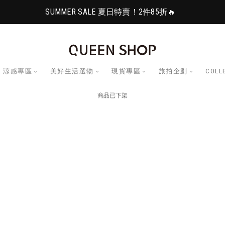
SUMMER SALE 夏日特賣！2件85折🔥
涼感專區
美好生活選物
現貨專區
旅拍企劃
COLL
商品已下架