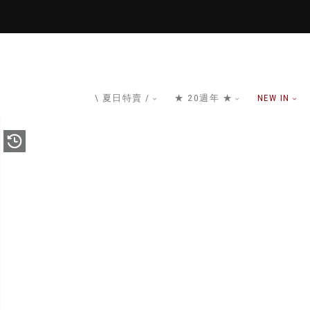
\ 夏日特賣 /
★ 20週年 ★
NEW IN