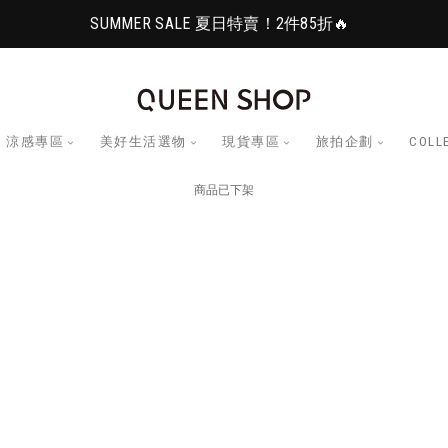
SUMMER SALE 夏日特賣！2件85折🔥
涼感專區
美好生活選物
現貨專區
旅拍企劃
COLL
商品已下架