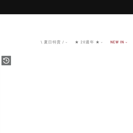
\ 夏日特賣 /
★ 20週年 ★
NEW IN