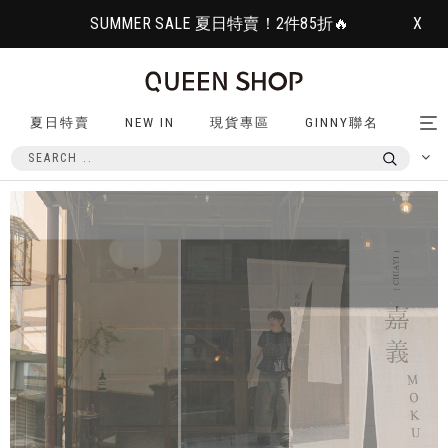
SUMMER SALE 夏日特賣！2件85折🔥
X
夏日特賣
NEW IN
現貨專區
GINNY聯名
Tog
nav