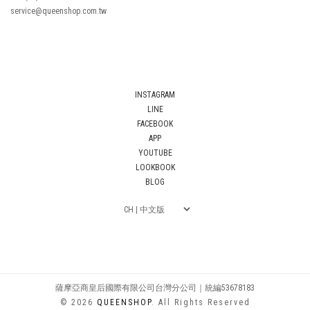
service@queenshop.com.tw
INSTAGRAM
LINE
FACEBOOK
APP
YOUTUBE
LOOKBOOK
BLOG
薩摩亞商皇后國際有限公司台灣分公司｜統編53678183
© 2026
QUEENSHOP
. All Rights Reserved