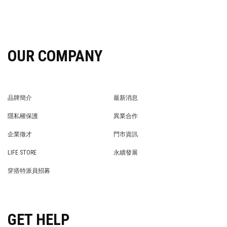
OUR COMPANY
品牌簡介
最新消息
BRAND STORY
NEWS
隱私權保護
異業合作
PRIVACY POLICY
BRAND COOPERATION
企業徵才
門市資訊
WE’RE HIRING!
STORE
LIFE STORE
永續發展
LIFE STORE
永續發展
穿搭特派員招募
穿搭特派員招募
GET HELP