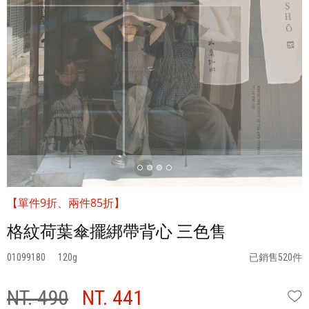
【單件9折、兩件85折】
格紋荷葉傘擺綁帶背心 三色售
01099180
120
已銷售520件
NT. 490
NT. 441
W