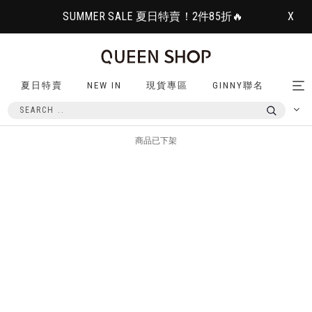
SUMMER SALE 夏日特賣！2件85折🔥
X
夏日特賣
NEW IN
現貨專區
GINNY聯名
Tog
nav
商品已下架