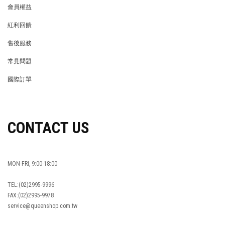
會員權益
MEMBER
紅利回饋
REWARDS POINTS
售後服務
RETURN POLICY
常見問題
FAQ
國際訂單
OVERSEAS ORDERS
CONTACT US
MON-FRI, 9:00-18:00
TEL:(02)2995-9996
FAX:(02)2995-9978
service@queenshop.com.tw