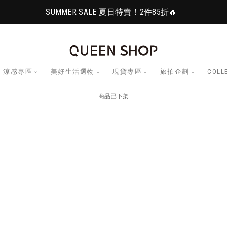
SUMMER SALE 夏日特賣！2件85折🔥
涼感專區
美好生活選物
現貨專區
旅拍企劃
COLL
商品已下架