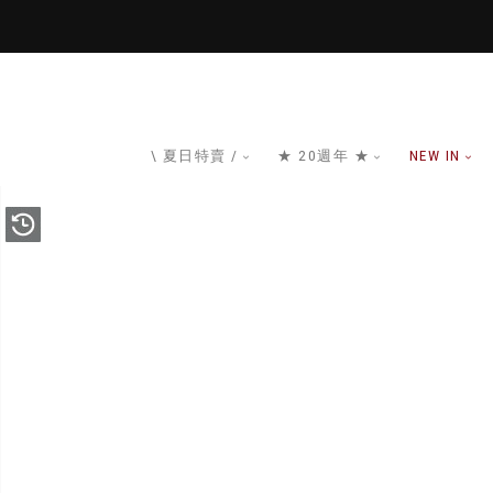
\ 夏日特賣 /
★ 20週年 ★
NEW IN