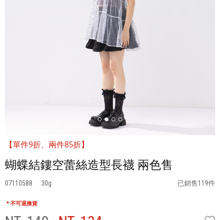
【單件9折、兩件85折】
蝴蝶結鏤空蕾絲造型長襪 兩色售
07110588
30
已銷售119件
* 不可退換貨
W