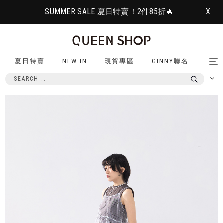
SUMMER SALE 夏日特賣！2件85折🔥
X
夏日特賣
NEW IN
現貨專區
GINNY聯名
Tog
nav