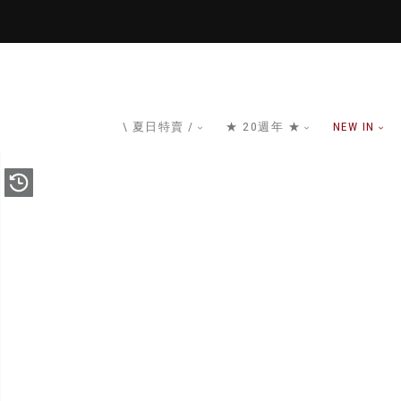
\ 夏日特賣 /
★ 20週年 ★
NEW IN