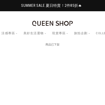
SUMMER SALE 夏日特賣！2件85折🔥
涼感專區
美好生活選物
現貨專區
旅拍企劃
COLL
商品已下架