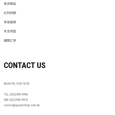
會員權益
MEMBER
紅利回饋
REWARDS POINTS
售後服務
RETURN POLICY
常見問題
FAQ
國際訂單
OVERSEAS ORDERS
CONTACT US
MON-FRI, 9:00-18:00
TEL:(02)2995-9996
FAX:(02)2995-9978
service@queenshop.com.tw