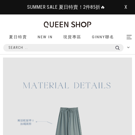
SUMMER SALE 夏日特賣！2件85折🔥
X
夏日特賣
NEW IN
現貨專區
GINNY聯名
Tog
nav