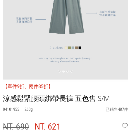
【單件9折、兩件85折】
涼感鬆緊腰頭綁帶長褲 五色售 S/M
04101955
260
已銷售487件
NT. 690
NT. 621
W