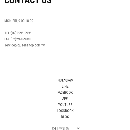
CONTACT US
MON-FRI, 9:00-18:00
TEL:(02)2995-9996
FAX:(02)2995-9978
service@queenshop.com.tw
INSTAGRAM
LINE
FACEBOOK
APP
YOUTUBE
LOOKBOOK
BLOG