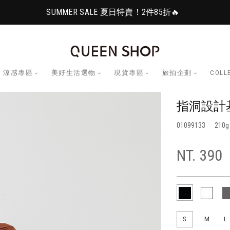
SUMMER SALE 夏日特賣！2件85折🔥
涼感專區
美好生活選物
現貨專區
旅拍企劃
COLL
指洞設計基
01099133
210
NT. 390
S
M
L