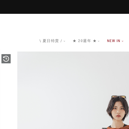
\ 夏日特賣 /
★ 20週年 ★
NEW IN