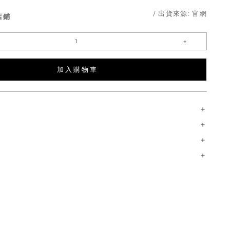
/ 出貨來源:
官網
店鋪
加 入 購 物 車