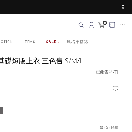
X
0
ECTION
ITEMS
SALE
風格穿搭誌
礎短版上衣 三色售 S/M/L
已銷售287件
WISHLI
黑
S
限量