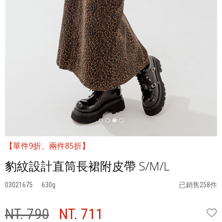
【單件9折、兩件85折】
豹紋設計直筒長裙附皮帶 S/M/L
03021675
630
已銷售258件
NT. 790
NT. 711
W