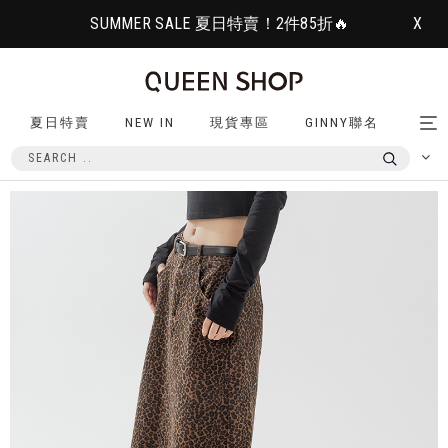
SUMMER SALE 夏日特賣！2件85折🔥
X
夏日特賣
NEW IN
現貨專區
GINNY聯名
Tog
nav