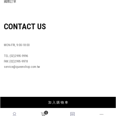
國際訂單
OVERSEAS ORDERS
CONTACT US
MON-FRI, 9:00-18:00
TEL:(02)2995-9996
FAX:(02)2995-9978
service@queenshop.com.tw
INSTAGRAM
加 入 購 物 車
LINE
FACEBOOK
0
APP