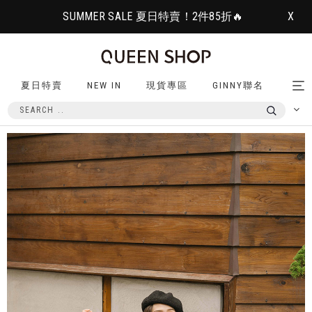
SUMMER SALE 夏日特賣！2件85折🔥
X
夏日特賣
NEW IN
現貨專區
GINNY聯名
Tog
nav