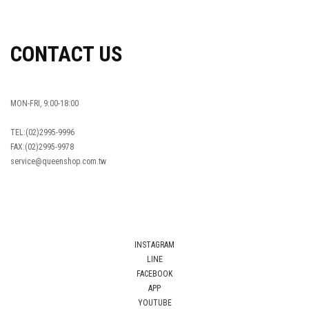
OVERSEAS ORDERS
CONTACT US
MON-FRI, 9:00-18:00
TEL:(02)2995-9996
FAX:(02)2995-9978
service@queenshop.com.tw
INSTAGRAM
LINE
FACEBOOK
APP
YOUTUBE