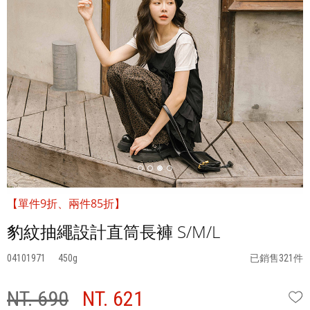
【單件9折、兩件85折】
豹紋抽繩設計直筒長褲 S/M/L
04101971
450
已銷售321件
NT. 690
NT. 621
W