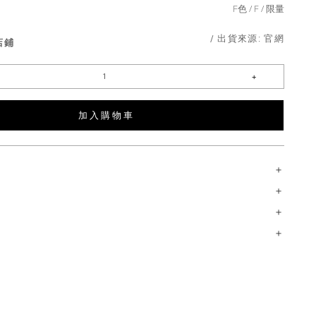
F色
F
限量
/ 出貨來源:
官網
店鋪
加 入 購 物 車