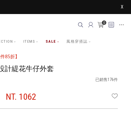
X
0
ECTION
ITEMS
SALE
風格穿搭誌
件85折】
設計緹花牛仔外套
已銷售176件
NT. 1062
WISHLI