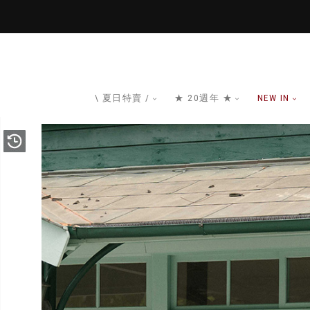
\ 夏日特賣 /
★ 20週年 ★
NEW IN