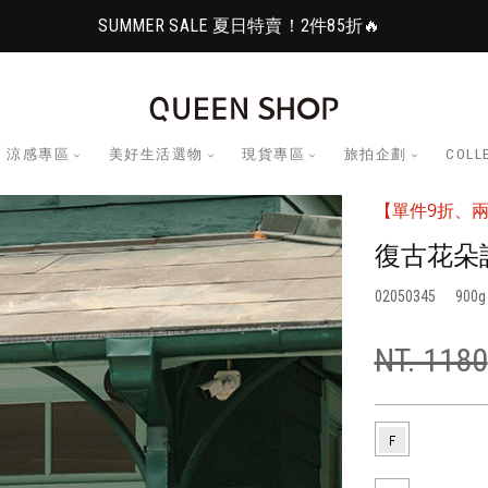
SUMMER SALE 夏日特賣！2件85折🔥
涼感專區
美好生活選物
現貨專區
旅拍企劃
COLL
【單件9折、兩
復古花朵
02050345
900
NT. 1180