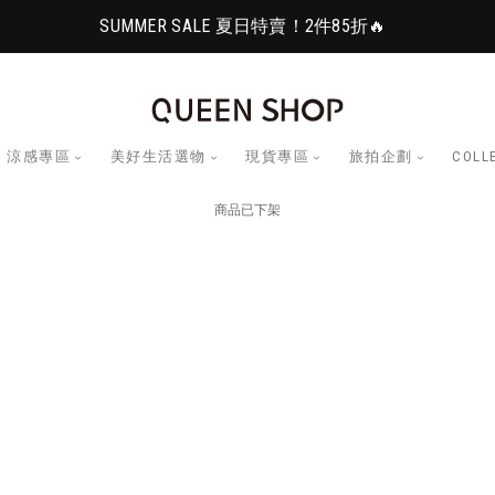
SUMMER SALE 夏日特賣！2件85折🔥
涼感專區
美好生活選物
現貨專區
旅拍企劃
COLL
商品已下架