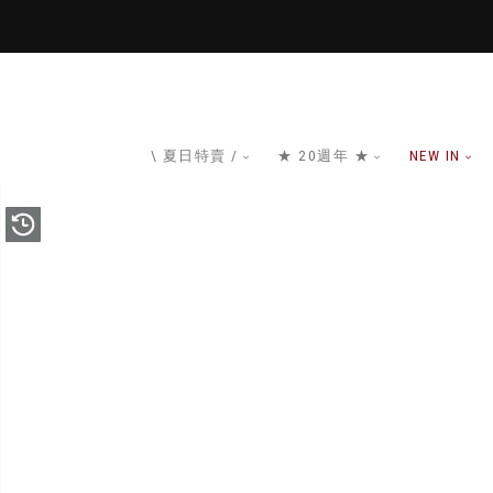
\ 夏日特賣 /
★ 20週年 ★
NEW IN