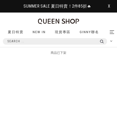
SUMMER SALE 夏日特賣！2件85折🔥
X
夏日特賣
NEW IN
現貨專區
GINNY聯名
Tog
nav
商品已下架