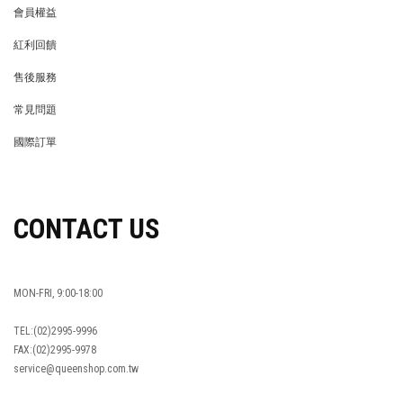
會員權益
MEMBER
紅利回饋
REWARDS POINTS
售後服務
RETURN POLICY
常見問題
FAQ
國際訂單
OVERSEAS ORDERS
CONTACT US
MON-FRI, 9:00-18:00
TEL:(02)2995-9996
FAX:(02)2995-9978
service@queenshop.com.tw