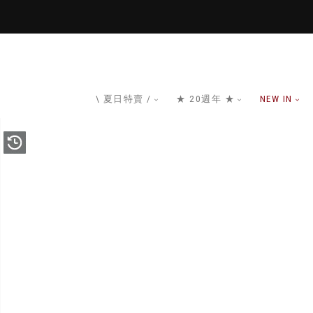
\ 夏日特賣 /
★ 20週年 ★
NEW IN