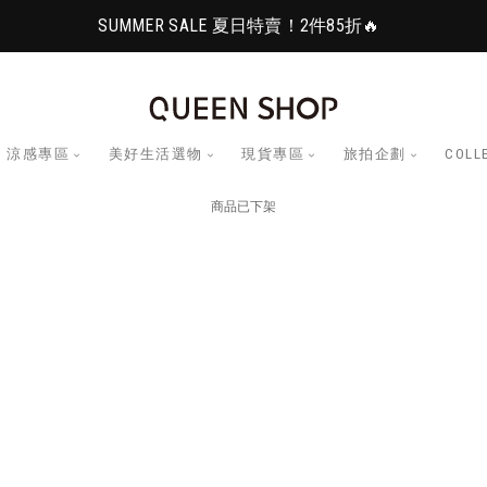
SUMMER SALE 夏日特賣！2件85折🔥
涼感專區
美好生活選物
現貨專區
旅拍企劃
COLL
商品已下架