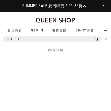
SUMMER SALE 夏日特賣！2件85折🔥
X
夏日特賣
NEW IN
現貨專區
GINNY聯名
Tog
nav
商品已下架