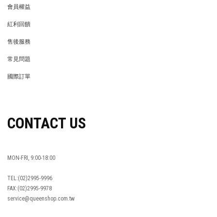
會員權益
MEMBER
紅利回饋
REWARDS POINTS
售後服務
RETURN POLICY
常見問題
FAQ
國際訂單
OVERSEAS ORDERS
CONTACT US
MON-FRI, 9:00-18:00
TEL:(02)2995-9996
FAX:(02)2995-9978
service@queenshop.com.tw