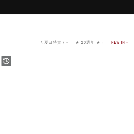
\ 夏日特賣 /
★ 20週年 ★
NEW IN