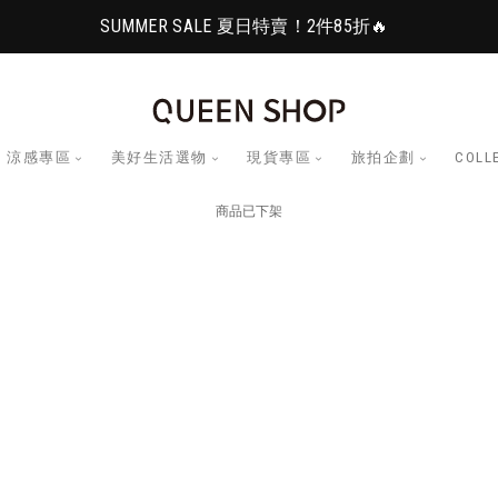
SUMMER SALE 夏日特賣！2件85折🔥
涼感專區
美好生活選物
現貨專區
旅拍企劃
COLL
商品已下架